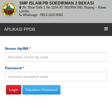
SMP ISLAM PB SOEDIRMAN 2 BEKASI
Jln. Blue Safir 1 No 115A RT 001/RW 040, Bojong – Rawa
Lumbu
Whatsapp : 0813-1102-9362
APLIKASI PPDB
Nomor Hp/WA
*
Password
*
Login
Dapatkan Password